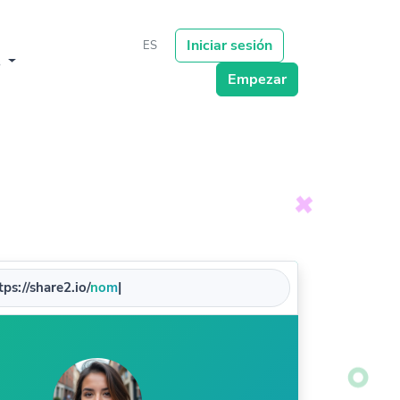
Iniciar sesión
ES
s
Empezar
ps://share2.io/
nombre
|