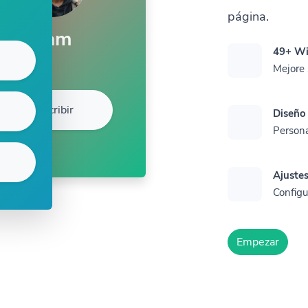
página.
Sam
49+ Wi
Mejore 
Suscribir
Diseño
Persona
Ajuste
Configu
Empezar