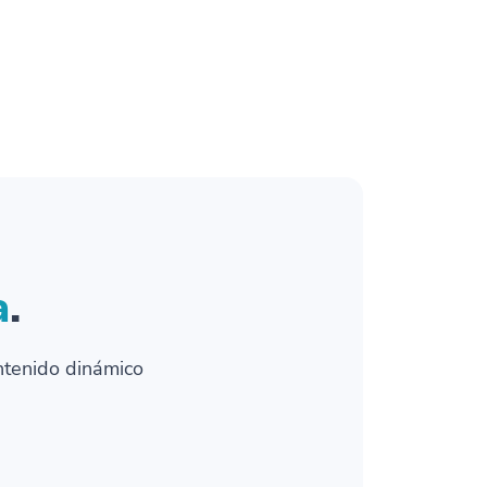
a
.
ntenido dinámico