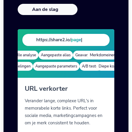
Aan de slag
https://share2.io/
p
|
Snelle analyse
Aangepaste alias
Geavanceerd richten
Merkdomeinen
Snelle ana
e koppelingen
Aangepaste parameters
A/B testen
Diepe koppelingen
Aangepaste meta-
A
URL verkorter
Verander lange, complexe URL's in
memorabele korte links. Perfect voor
sociale media, marketingcampagnes en
om je merk consistent te houden.