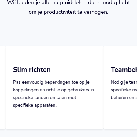
Wij bieden je alle hulpmiddelen die je nodig hebt
om je productiviteit te verhogen.
n
Teambeheer
perkingen toe op je
Nodig je teamleden uit en wijs hen
ht je op gebruikers in
specifieke rechten toe om alles te
 en talen met
beheren en samen te werken.
ten.