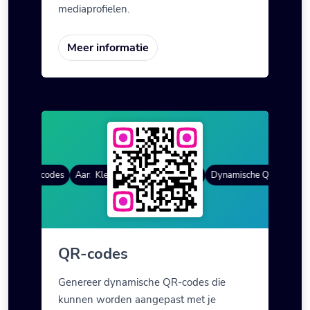
mediaprofielen.
Meer informatie
he QR-codes
Aangepaste lijsten
Kleurverloop
QR Stijlen
Dynamische QR-codes
Aa
QR-codes
Genereer dynamische QR-codes die
kunnen worden aangepast met je